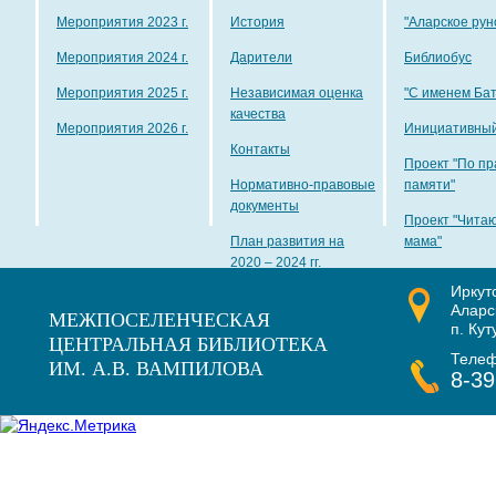
Мероприятия 2023 г.
История
"Аларское рун
Мероприятия 2024 г.
Дарители
Библиобус
Мероприятия 2025 г.
Независимая оценка
"С именем Ба
качества
Мероприятия 2026 г.
Инициативный
Контакты
Проект "По пр
Нормативно-правовые
памяти"
документы
Проект "Чита
План развития на
мама"
2020 – 2024 гг.
Иркут
Наши награды
Аларс
МЕЖПОСЕЛЕНЧЕСКАЯ
п. Кут
ЦЕНТРАЛЬНАЯ БИБЛИОТЕКА
Теле
ИМ. А.В. ВАМПИЛОВА
8-39