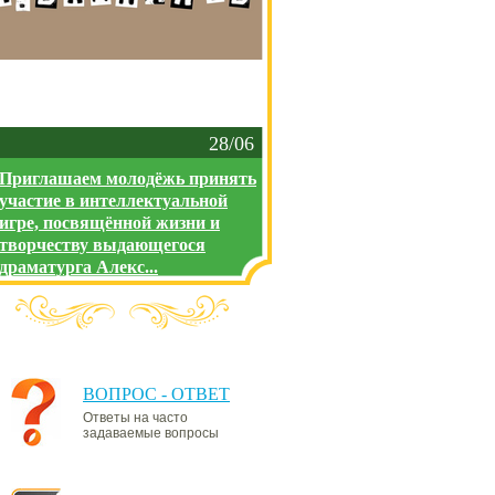
28/06
Приглашаем молодёжь принять
участие в интеллектуальной
игре, посвящённой жизни и
творчеству выдающегося
драматурга Алекс...
ВОПРОС - ОТВЕТ
Ответы на часто
задаваемые вопросы