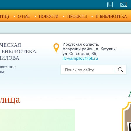
ТИЦ)
О НАС
НОВОСТИ
ПРОЕКТЫ
E-БИБЛИОТЕКА
Иркутская область,
ЧЕСКАЯ
Аларский район, п. Кутулик,
 БИБЛИОТЕКА
ул. Советская, 35,
МПИЛОВА
lib-vampilov@bk.ru
джетное
ры
олица