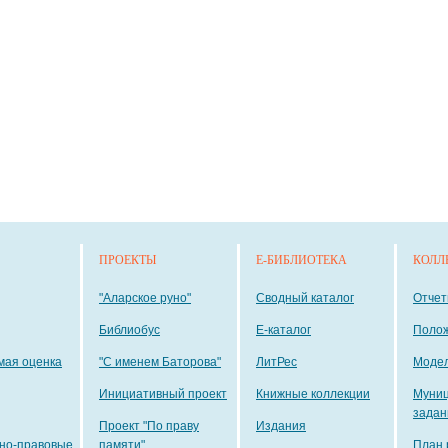
ПРОЕКТЫ
E-БИБЛИОТЕКА
КОЛЛ
"Аларское руно"
Сводный каталог
Отче
Библиобус
E-каталог
Поло
мая оценка
"С именем Баторова"
ЛитРес
Модел
Инициативный проект
Книжные коллекции
Муни
задан
Проект "По праву
Издания
но-правовые
памяти"
План 