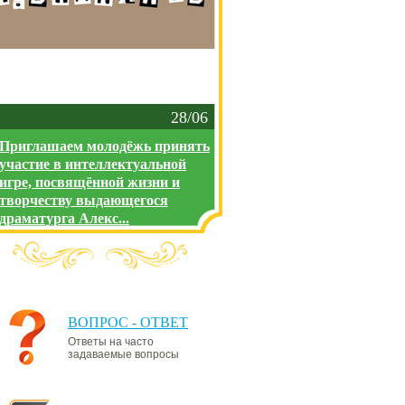
28/06
Приглашаем молодёжь принять
участие в интеллектуальной
игре, посвящённой жизни и
творчеству выдающегося
драматурга Алекс...
ВОПРОС - ОТВЕТ
Ответы на часто
задаваемые вопросы