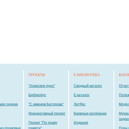
ПРОЕКТЫ
E-БИБЛИОТЕКА
КОЛЛ
"Аларское руно"
Сводный каталог
Отче
Библиобус
E-каталог
Поло
мая оценка
"С именем Баторова"
ЛитРес
Модел
Инициативный проект
Книжные коллекции
Муни
задан
Проект "По праву
Издания
но-правовые
памяти"
План 