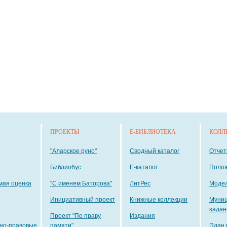
ПРОЕКТЫ
E-БИБЛИОТЕКА
КОЛЛ
"Аларское руно"
Сводный каталог
Отче
Библиобус
E-каталог
Поло
мая оценка
"С именем Баторова"
ЛитРес
Модел
Инициативный проект
Книжные коллекции
Муни
задан
Проект "По праву
Издания
но-правовые
памяти"
План 