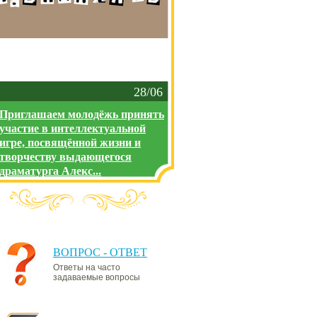
28/06
Приглашаем молодёжь принять
участие в интеллектуальной
игре, посвящённой жизни и
творчеству выдающегося
драматурга Алекс...
ВОПРОС - ОТВЕТ
Ответы на часто
задаваемые вопросы