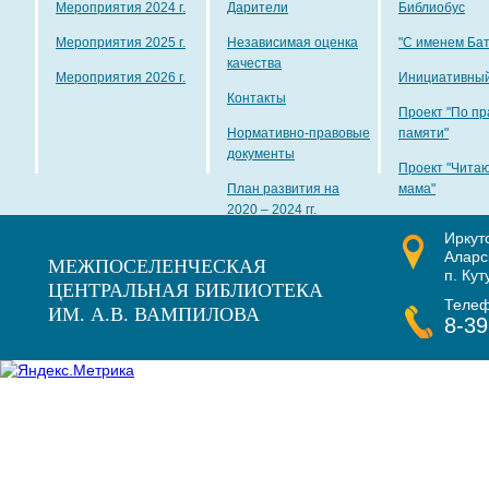
Мероприятия 2024 г.
Дарители
Библиобус
Мероприятия 2025 г.
Независимая оценка
"С именем Ба
качества
Мероприятия 2026 г.
Инициативный
Контакты
Проект "По пр
Нормативно-правовые
памяти"
документы
Проект "Чита
План развития на
мама"
2020 – 2024 гг.
Иркут
Наши награды
Аларс
МЕЖПОСЕЛЕНЧЕСКАЯ
п. Кут
ЦЕНТРАЛЬНАЯ БИБЛИОТЕКА
Теле
ИМ. А.В. ВАМПИЛОВА
8-39