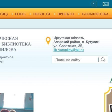
ТИЦ)
О НАС
НОВОСТИ
ПРОЕКТЫ
E-БИБЛИОТЕКА
Иркутская область,
ЧЕСКАЯ
Аларский район, п. Кутулик,
 БИБЛИОТЕКА
ул. Советская, 35,
МПИЛОВА
lib-vampilov@bk.ru
джетное
ры