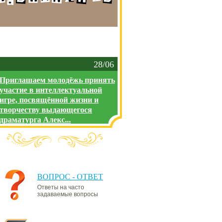
28/06
Приглашаем молодёжь принять
участие в интеллектуальной
игре, посвящённой жизни и
творчеству выдающегося
драматурга Алекс...
ВОПРОС - ОТВЕТ
Ответы на часто
задаваемые вопросы