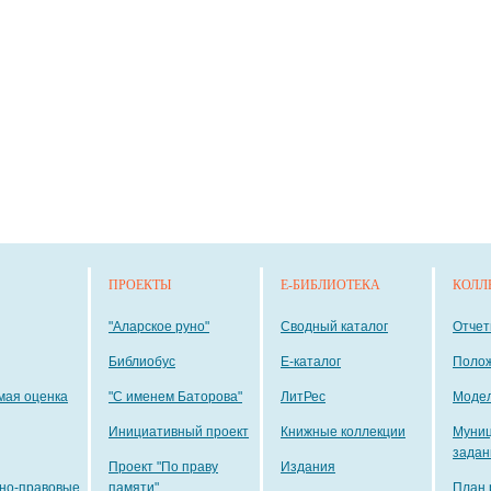
ПРОЕКТЫ
E-БИБЛИОТЕКА
КОЛЛ
"Аларское руно"
Сводный каталог
Отче
Библиобус
E-каталог
Поло
мая оценка
"С именем Баторова"
ЛитРес
Модел
Инициативный проект
Книжные коллекции
Муни
задан
Проект "По праву
Издания
но-правовые
памяти"
План 