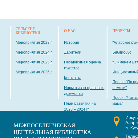
СЕЛЬСКИЕ
О НАС
ПРОЕКТЫ
БИБЛИОТЕКИ
Мероприятия 2023 г.
История
"Аларское рун
Мероприятия 2024 г.
Дарители
Библиобус
Мероприятия 2025 г.
Независимая оценка
"С именем Ба
качества
Мероприятия 2026 г.
Инициативный
Контакты
Проект "По пр
Нормативно-правовые
памяти"
документы
Проект "Чита
План развития на
мама"
2020 – 2024 гг.
Иркут
Наши награды
Аларс
МЕЖПОСЕЛЕНЧЕСКАЯ
п. Кут
ЦЕНТРАЛЬНАЯ БИБЛИОТЕКА
Теле