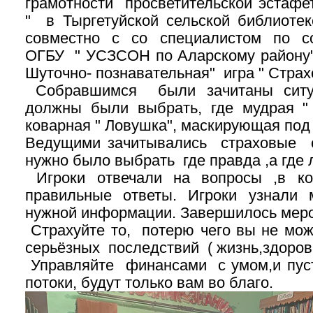
грамотности просветительской эстаф
" в Тыргетуйской сельской библиоте
совместно с со специалистом по с
ОГБУ " УСЗСОН по Аларскому району"
Шуточно- познавательная" игра " Страх
Собравшимся были зачитаны ситуа
должны были выбрать, где мудрая " 
коварная " Ловушка", маскирующая под
Ведущими зачитывались страховые с
нужно было выбрать где правда ,а где 
Игроки отвечали на вопросы ,в ко
правильные ответы. Игроки узнали 
нужной информации. Завершилось мер
Страхуйте то, потерю чего вы не мо
серьёзных последствий ( жизнь,здоровь
Управляйте финансами с умом,и пус
потоки, будут только вам во благо.