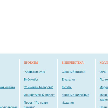
ПРОЕКТЫ
E-БИБЛИОТЕКА
КОЛЛ
"Аларское руно"
Сводный каталог
Отче
Библиобус
E-каталог
Поло
мая оценка
"С именем Баторова"
ЛитРес
Модел
Инициативный проект
Книжные коллекции
Муни
задан
Проект "По праву
Издания
но-правовые
памяти"
План 