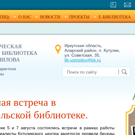
ТИЦ)
О НАС
НОВОСТИ
ПРОЕКТЫ
E-БИБЛИОТЕКА
Иркутская область,
ЧЕСКАЯ
Аларский район, п. Кутулик,
 БИБЛИОТЕКА
ул. Советская, 35,
МПИЛОВА
lib-vampilov@bk.ru
джетное
ры
я встреча в
льской библиотеке.
еке 5 и 7 августа состоялись встречи в рамках работы
иалисты Кутуликского центра занятости провели беседы