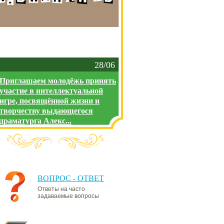
28/06
Приглашаем молодёжь принять
участие в интеллектуальной
игре, посвящённой жизни и
творчеству выдающегося
драматурга Алекс...
ВОПРОС - ОТВЕТ
Ответы на часто
задаваемые вопросы