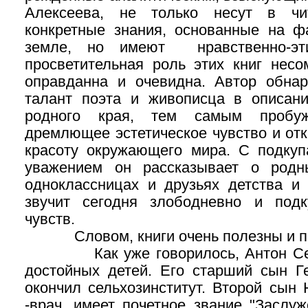
Алексеева, не только несут в чи
конкретные знания, основанные на ф
земле, но имеют нравственно-эти
просветительная роль этих книг нес
оправданна и очевидна. Автор обна
талант поэта и живописца в описан
родного края, тем самым пробу
дремлющее эстетическое чувство и отк
красоту окружающего мира. С подку
уважением он рассказывает о родн
одноклассницах и друзьях детства и 
звучит сегодня злободневно и подк
чувств.
Словом, книги очень полезны и по
Как уже говорилось, Антон Сем
достойных детей. Его старший сын Г
окончил сельхозинститут. Второй сын
-врач, имеет почетное звание "Заслу