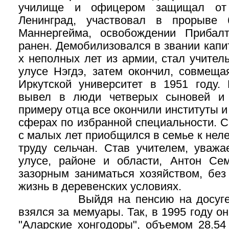
училище и офицером защищал от
Ленинград, участвовал в прорыве
Маннергейма, освобождении Прибал
ранен. Демобилизовался в звании капит
х неполных лет из армии, стал учител
улусе Нэгдэ, затем окончил, совмеща
Иркутской университет в 1951 году. 
вывел в люди четверых сыновей и 
примеру отца все окончили институты и
сферах по избранной специальности. С
с малых лет приобщился в семье к нел
труду сельчан. Став учителем, уваж
улусе, районе и области, Антон Се
зазорным заниматься хозяйством, без
жизнь в деревенских условиях.
Выйдя на пенсию на досуге А
взялся за мемуары. Так, в 1995 году о
"Аларские хонгодоры", объемом 28.54