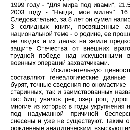
1999 году - "Для мира под ивами", 21.
2003 году - "Ныгда, моя милая", 16.
Следовательно, за 8 лет он сумел напи
3 солидных книги, посвященные ак
национальной теме - о родине, ее прош
ее людях и их делах на земле предко
защите Отечества от внешних враго
трудной победе над искушенными в
военных операций захватчиками.
Исключительную ценность в 
составляют генеалогические данные
бурят, точные сведения по ономастике 
старинных, так и заимствованных назва
пастбищ, увалов, рек, озер, рощ, дорог 
многие из которых в годы укрупнения 
под надуманной причиной бесперс
снесены и уже не существуют. Таким о
рожденные аналитическим, взыскующим