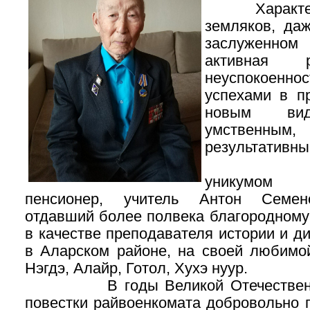
Характерно
земляков, да
заслуженном 
активная ра
неуспокоенно
успехами в п
новым ви
умственны
результативны
Таким 
уникумом 
пенсионер, учитель Антон Семе
отдавший более полвека благородному
в качестве преподавателя истории и д
в Аларском районе, на своей любимой
Нэгдэ, Алайр, Готол, Хухэ нуур.
В годы Великой Отечественно
повестки райвоенкомата добровольно 