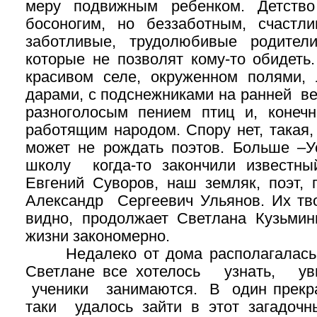
меру подвижным ребенком. Детство
босоногим, но беззаботным, счастл
заботливые, трудолюбивые родители
которые не позволят кому-то обидеть
красивом селе, окруженном полями,
дарами, с подснежниками на ранней в
разноголосым пением птиц и, конеч
работящим народом. Спору нет, такая,
может не рождать поэтов. Больше –
школу когда-то закончили известны
Евгений Суворов, наш земляк, поэт, 
Александр Сергеевич Ульянов. Их тво
видно, продолжает Светлана Кузьмин
жизни закономерно.
Недалеко от дома располагалась 
Светлане все хотелось узнать, у
ученики занимаются. В один
прекр
таки удалось зайти в этот загадочн