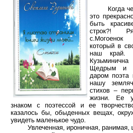
Когда челов
это прекрасн
быть красив
строк?! Р
с.Могоенок
который в св
наш край. 
Кузьминич
Щедрым и 
даром поэта
нашу земляч
стихов – пер
жизни. Ее у
знаком с поэтессой и ее творчеств
казалось бы, обыденных вещах, окр
увидеть маленькое чудо.
Увлеченная, ироничная, ранимая, щ