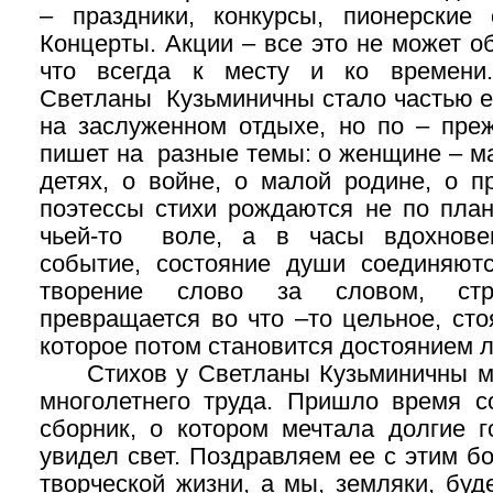
– праздники, конкурсы, пионерские
Концерты. Акции – все это не может об
что всегда к месту и ко времени
Светланы Кузьминичны стало частью е
на заслуженном отдыхе, но по – пре
пишет на разные темы: о женщине – ма
детях, о войне, о малой родине, о п
поэтессы стихи рождаются не по плану
чьей-то воле, а в часы вдохновен
событие, состояние души соединяют
творение слово за словом, стр
превращается во что –то цельное, сто
которое потом становится достоянием 
Стихов у Светланы Кузьминичны мно
многолетнего труда. Пришло время 
сборник, о котором мечтала долгие г
увидел свет. Поздравляем ее с этим 
творческой жизни, а мы, земляки, бу