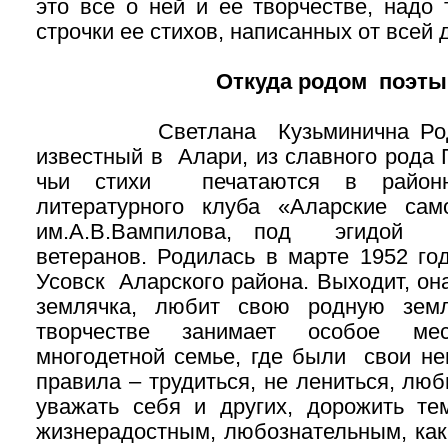
это все о ней и ее творчестве, надо 
строчки ее стихов, написанных от всей 
Откуда родом поэты
Светлана Кузьминична Родион
известный в Алари, из славного рода Г
чьи стихи печатаются в районн
литературного клуба «Аларские са
им.А.В.Вампилова, под эгидой р
ветеранов. Родилась в марте 1952 го
Усовск Аларского района. Выходит, она
землячка, любит свою родную зем
творчестве занимает особое ме
многодетной семье, где были свои не
правила – трудиться, не лениться, люб
уважать себя и других, дорожить тем
жизнерадостным, любознательным, как 