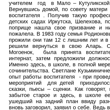
учителем год в Мало – Кутуликской
Вернувшись домой, по совету матери
воспитателя . Получив такую профес
детских садах Иркутска, Шелехова, п
поприще нашла свое призвание и ни
пожалела. В 1983 году семья Родионов
прожили они там 12 с лишним лет и в
решили вернуться в свою Аларь. О
Могоенок, была принята воспитат
интернат, затем предложили должнос
Именно здесь, в школе, в полной мер
сочинительства. Светлане Кузьминичн
опыт работы воспитателя - при прове
мероприятий для детей приходилось
сказки, пьесы – сценки. Как говорят,
забытое старое и здесь, в школе ее
ушедший на задний план ввиду разн
вновь заговорил, заявил о себе. Ведь