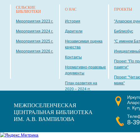
СЕЛЬСКИЕ
О НАС
ПРОЕКТЫ
БИБЛИОТЕКИ
Мероприятия 2023 г.
История
"Аларское рун
Мероприятия 2024 г.
Дарители
Библиобус
Мероприятия 2025 г.
Независимая оценка
"С именем Ба
качества
Мероприятия 2026 г.
Инициативный
Контакты
Проект "По пр
Нормативно-правовые
памяти"
документы
Проект "Чита
План развития на
мама"
2020 – 2024 гг.
Иркут
Наши награды
Аларс
МЕЖПОСЕЛЕНЧЕСКАЯ
п. Кут
ЦЕНТРАЛЬНАЯ БИБЛИОТЕКА
Теле
ИМ. А.В. ВАМПИЛОВА
8-39